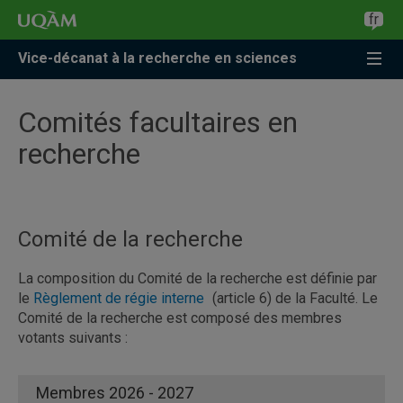
Accéder
Accéder
Accéder
fr
à
au
à
la
menu
la
Vice-décanat à la recherche en sciences
recherche
pricipal
zone
centrale
Comités facultaires en
recherche
Comité de la recherche
La composition du Comité de la recherche est définie par
le
Règlement de régie interne
(article 6) de la Faculté. Le
Comité de la recherche est composé des membres
votants suivants :
Membres 2026 - 2027