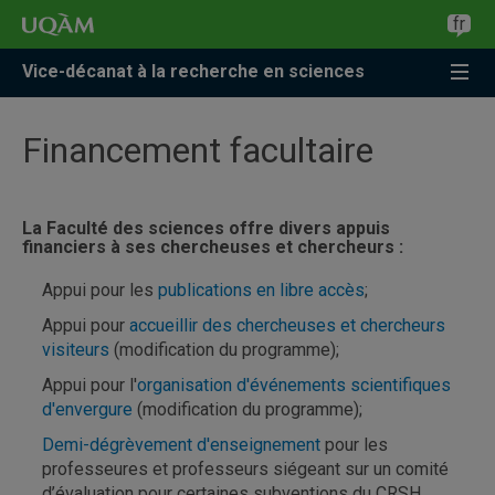
Accéder
Accéder
Accéder
fr
à
au
à
la
menu
la
Vice-décanat à la recherche en sciences
recherche
pricipal
zone
centrale
Financement facultaire
La Faculté des sciences offre divers appuis
financiers à ses chercheuses et chercheurs :
Appui pour les
publications en libre accès
;
Appui pour
accueillir des chercheuses et chercheurs
visiteurs
(modification du programme);
Appui pour l'
organisation d'événements scientifiques
d'envergure
(modification du programme);
Demi-dégrèvement d'enseignement
pour les
professeures et professeurs siégeant sur un comité
d’évaluation pour certaines subventions du CRSH,