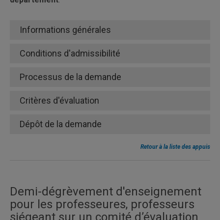
Informations générales
Conditions d'admissibilité
Processus de la demande
Critères d'évaluation
art. 1.09 de la
Dépôt de la demande
convention collective du SPUQ
Dans leurs publicités ;
Retour à la liste des appuis
Sur les médias sociaux utilisés pour diffuser
l’activité ;
er
portée nationale et
Sur le programme ;
Demi-dégrèvement d'enseignement
internationale
Lors de l’activité.
pour les professeures, professeurs
2 jours et plus
siégeant sur un comité d’évaluation