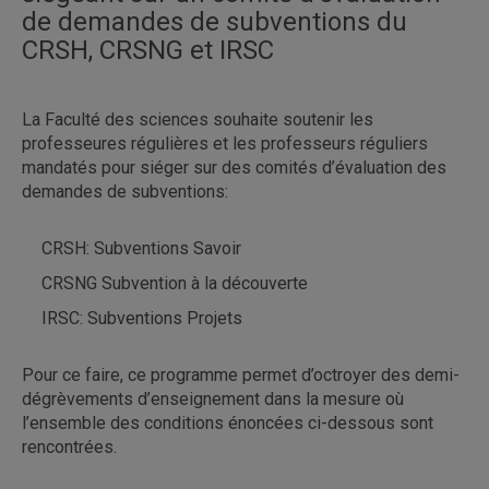
de demandes de subventions du
plus de 50 personnes participantes
CRSH, CRSNG et IRSC
La Faculté des sciences souhaite soutenir les
professeures régulières et les professeurs réguliers
en utilisant le formulaire disponible à ce
mandatés pour siéger sur des comités d’évaluation des
lien
demandes de subventions:
CRSH: Subventions Savoir
CRSNG Subvention à la découverte
IRSC: Subventions Projets
Pour ce faire, ce programme permet d’octroyer des demi-
dégrèvements d’enseignement dans la mesure où
l’ensemble des conditions énoncées ci-dessous sont
rencontrées.