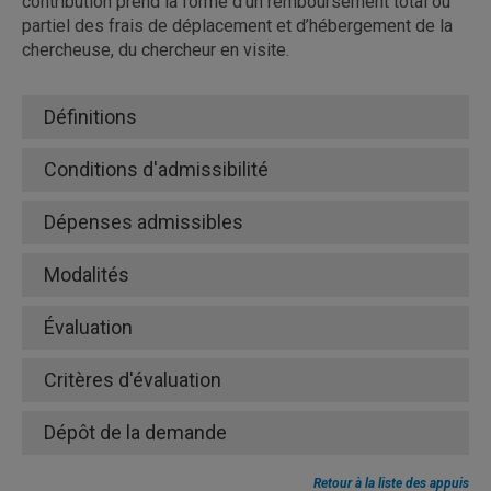
contribution prend la forme d’un remboursement total ou
responsable de la recherche
partiel des frais de déplacement et d’hébergement de la
chercheuse, du chercheur en visite.
Définitions
rondeau.jean-jacques@uqam.ca
robert.edith.2@uqam.ca)
Conditions d'admissibilité
Dépenses admissibles
Modalités
Évaluation
Critères d'évaluation
Dépôt de la demande
validation préalable
(sans versement à cette étape-ci)
Retour à la liste des appuis