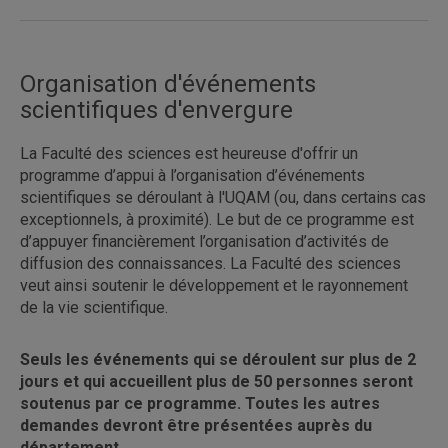
Organisation d'événements
er
scientifiques d'envergure
Il incombe à la professeure, au
professeur responsable de conserver toute
La Faculté des sciences est heureuse d'offrir un
preuve justificative nécessaire au remboursement
programme d’appui à l’organisation d’événements
des frais.
scientifiques se déroulant à l'UQAM (ou, dans certains cas
exceptionnels, à proximité). Le but de ce programme est
d’appuyer financièrement l’organisation d’activités de
diffusion des connaissances. La Faculté des sciences
veut ainsi soutenir le développement et le rayonnement
de la vie scientifique.
Seuls les événements qui se déroulent sur plus de 2
jours et qui accueillent plus de 50 personnes seront
soutenus par ce programme. Toutes les autres
demandes devront être présentées auprès du
département
.