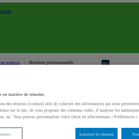
ntrale
Vice-dé
 en sciences
Brochure promotionnelle
Français
Accueil
À propos
s en matière de témoins
ons des témoins (cookies) afin de collecter des informations qui nous permetten
ience sur le site, de vous proposer des contenus vidéo, d’analyser les statistique
on, etc. Vous pouvez personnaliser votre choix en sélectionnant « Préférences ».
érences
Autoriser les témoins
Tout