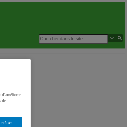
canat à la recherche en sciences
t d’améliorer
s de
 refuser