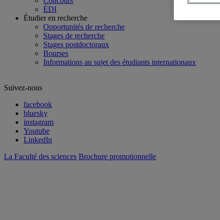
Concours
ÉDI
Étudier en recherche
Opportunités de recherche
Stages de recherche
Stages postdoctoraux
Bourses
Informations au sujet des étudiants internationaux
Suivez-nous
facebook
bluesky
instagram
Youtube
LinkedIn
La Faculté des sciences
Brochure promotionnelle