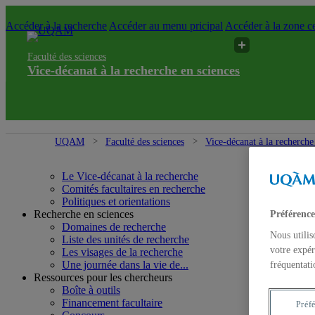
Accéder à la recherche
Accéder au menu pricipal
Accéder à la zone ce
Faculté des sciences
Vice-décanat à la recherche en sciences
UQAM
Faculté des sciences
Vice-décanat à la recherche
Le Vice-décanat à la recherche
Comités facultaires en recherche
Politiques et orientations
Recherche en sciences
Préférence
Domaines de recherche
Nous utilis
Liste des unités de recherche
votre expér
Les visages de la recherche
Une journée dans la vie de...
fréquentati
Ressources pour les chercheurs
Boîte à outils
Financement facultaire
Préf